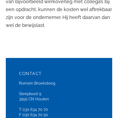
van bijvoorbeeld werkoverleg met collega’s bij
een opdracht, kunnen de kosten wel aftrekbaar
zijn voor de ondernemer. Hij heeft daarvan dan
wel de bewijslast.
CONTACT
Romein Broeksteeg
Sleepboot 9
3991 CN Houten
T 030 634 70 70
F 030 634 70 50