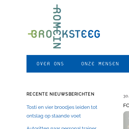
Skip
to
content
OVER ONS
ONZE MENSEN
RECENTE NIEUWSBERICHTEN
30
FO
Tosti en vier broodjes leiden tot
ontslag op staande voet
Autoritten naar personal trainer