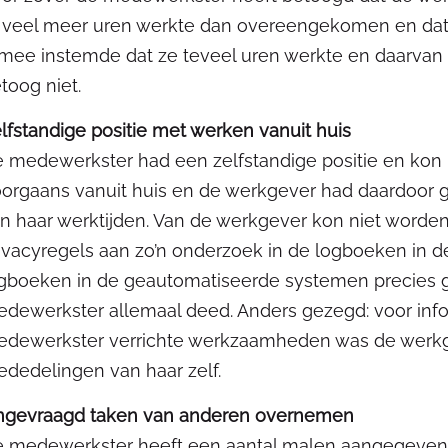
j veel meer uren werkte dan overeengekomen en dat d
mee instemde dat ze teveel uren werkte en daarvan (
toog niet.
lfstandige positie met werken vanuit huis
 medewerkster had een zelfstandige positie en kon h
orgaans vanuit huis en de werkgever had daardoor ge
n haar werktijden. Van de werkgever kon niet worden
ivacyregels aan zo’n onderzoek in de logboeken in d
gboeken in de geautomatiseerde systemen precies g
dewerkster allemaal deed. Anders gezegd: voor inf
dewerkster verrichte werkzaamheden was de werkge
dedelingen van haar zelf.
ngevraagd taken van anderen overnemen
 medewerkster heeft een aantal malen aangegeven 