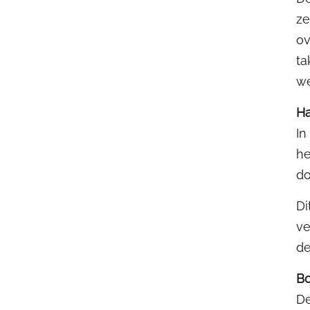
ze
ov
ta
we
Ha
In
he
do
Di
ve
de
Bo
De