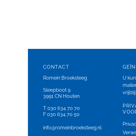
CONTACT
GEÏ
Romein Broeksteeg
U kunt
maile
Sleepboot 9
vrijbl
3991 CN Houten
PRIV
T 030 634 70 70
VOO
F 030 634 70 50
Priva
info@romeinbroeksteeg.nl
Verwe