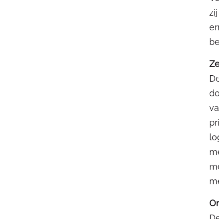
zi
er
be
Ze
De
do
va
pr
lo
me
me
me
O
De