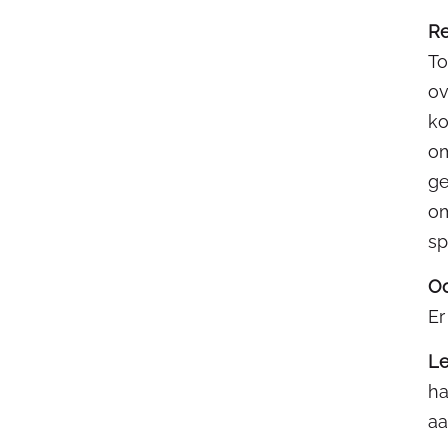
Re
To
ov
ko
om
ge
om
sp
O
Er
Le
ha
aa