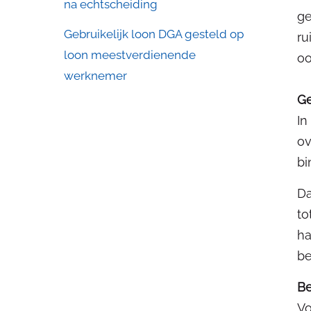
na echtscheiding
ge
Gebruikelijk loon DGA gesteld op
ru
loon meestverdienende
oo
werknemer
Ge
In
ov
bi
Da
to
ha
be
Be
Vo