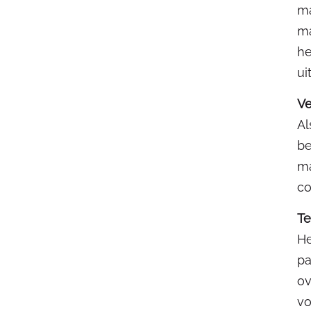
ma
ma
he
ui
Ve
Al
be
ma
co
Te
He
pa
ov
vo