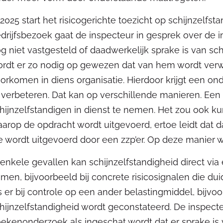
 2025 start het risicogerichte toezicht op schijnzelfs
drijfsbezoek gaat de inspecteur in gesprek over de in
g niet vastgesteld of daadwerkelijk sprake is van sc
rdt er zo nodig op gewezen dat van hem wordt verwa
orkomen in diens organisatie. Hierdoor krijgt een on
 verbeteren. Dat kan op verschillende manieren. Ee
hijnzelfstandigen in dienst te nemen. Het zou ook k
arop de opdracht wordt uitgevoerd, ertoe leidt dat 
e wordt uitgevoerd door een zzp’er. Op deze manier
 enkele gevallen kan schijnzelfstandigheid direct v
men, bijvoorbeeld bij concrete risicosignalen die du
s er bij controle op een ander belastingmiddel, bijv
hijnzelfstandigheid wordt geconstateerd. De inspecte
ekenonderzoek als ingeschat wordt dat er sprake is va