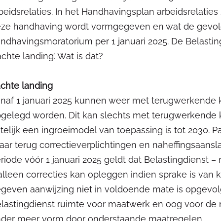
beidsrelaties. In het Handhavingsplan arbeidsrelatie
ze handhaving wordt vormgegeven en wat de gevolg
ndhavingsmoratorium per 1 januari 2025. De Belastin
achte landing’. Wat is dat?
chte landing
naf 1 januari 2025 kunnen weer met terugwerkende k
gelegd worden. Dit kan slechts met terugwerkende kra
itelijk een ingroeimodel van toepassing is tot 2030. 
jaar terug correctieverplichtingen en naheffingsaans
riode vóór 1 januari 2025 geldt dat Belastingdienst –
alleen correcties kan opleggen indien sprake is van
geven aanwijzing niet in voldoende mate is opgevol
lastingdienst ruimte voor maatwerk en oog voor de m
der meer vorm door onderstaande maatregelen.