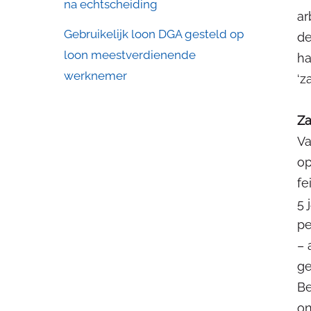
na echtscheiding
ar
Gebruikelijk loon DGA gesteld op
de
loon meestverdienende
ha
werknemer
‘z
Za
Va
op
fe
5 
pe
– 
ge
Be
on