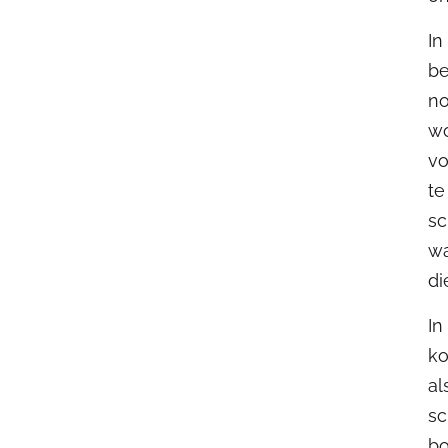
In
be
no
wo
vo
te
sc
wa
di
In
ko
al
sc
bo