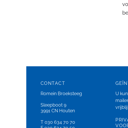
vo
be
CONTACT
GEÏ
Romein Broeksteeg
U kunt
maile
Sleepboot 9
vrijbl
3991 CN Houten
PRIV
T 030 634 70 70
VOO
F 030 634 70 50