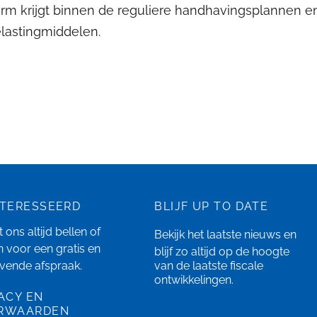
rm krijgt binnen de reguliere handhavingsplannen en
lastingmiddelen.
NTERESSEERD
BLIJF UP TO DATE
 ons altijd bellen of
Bekijk het laatste
nieuws
en
n
voor een gratis en
blijf zo altijd op de hoogte
ijvende afspraak.
van de laatste fiscale
ontwikkelingen.
ACY EN
RWAARDEN