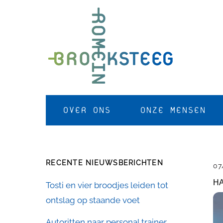
Skip
to
content
OVER ONS
ONZE MENSEN
RECENTE NIEUWSBERICHTEN
07
HA
Tosti en vier broodjes leiden tot
ontslag op staande voet
Autoritten naar personal trainer