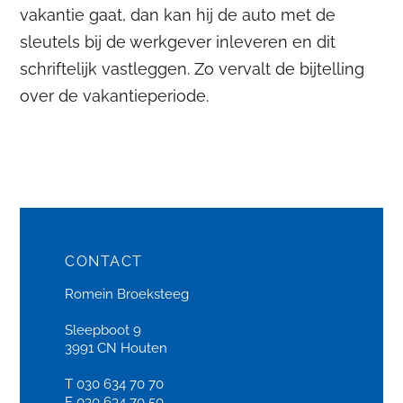
vakantie gaat, dan kan hij de auto met de
sleutels bij de werkgever inleveren en dit
schriftelijk vastleggen. Zo vervalt de bijtelling
over de vakantieperiode.
CONTACT
Romein Broeksteeg
Sleepboot 9
3991 CN Houten
T 030 634 70 70
F 030 634 70 50