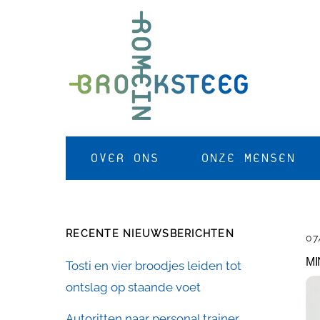
Skip
to
content
OVER ONS
ONZE MENSEN
RECENTE NIEUWSBERICHTEN
07
MI
Tosti en vier broodjes leiden tot
ontslag op staande voet
Autoritten naar personal trainer