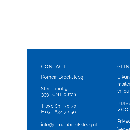
CONTACT
GEÏ
Romein Broeksteeg
U kunt
maile
Sleepboot 9
vrijbl
3991 CN Houten
PRIV
T 030 634 70 70
VOO
F 030 634 70 50
Priva
info@romeinbroeksteeg.nl
Verwe