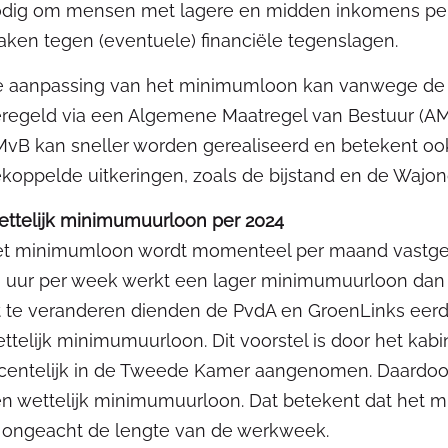
dig om mensen met lagere en midden inkomens pers
ken tegen (eventuele) financiële tegenslagen.
 aanpassing van het minimumloon kan vanwege de
regeld via een Algemene Maatregel van Bestuur (AMv
vB kan sneller worden gerealiseerd en betekent oo
koppelde uitkeringen, zoals de bijstand en de Wajon
ttelijk minimumuurloon per 2024
t minimumloon wordt momenteel per maand vastges
 uur per week werkt een lager minimumuurloon dan
t te veranderen dienden de PvdA en GroenLinks eerder
ttelijk minimumuurloon. Dit voorstel is door het kab
centelijk in de Tweede Kamer aangenomen. Daardoor z
n wettelijk minimumuurloon. Dat betekent dat het 
, ongeacht de lengte van de werkweek.