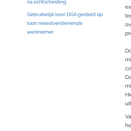
na echtscheiding
ex
Gebruikelijk loon DGA gesteld op
te
loon meestverdienende
ov
werknemer
pr
Do
mi
co
Da
mi
Hi
ui
Va
he