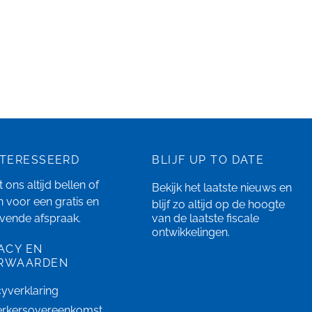
NTERESSEERD
BLIJF UP TO DATE
 ons altijd bellen of
Bekijk het laatste
nieuws
en
n
voor een gratis en
blijf zo altijd op de hoogte
ijvende afspraak.
van de laatste fiscale
ontwikkelingen.
ACY EN
RWAARDEN
cyverklaring
rkersovereenkomst