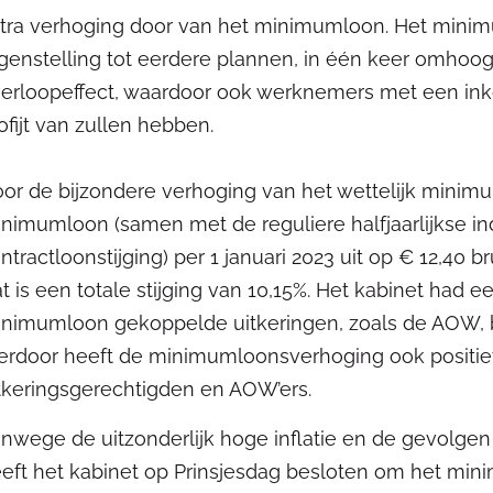
tra verhoging door van het minimumloon. Het minimu
genstelling tot eerdere plannen, in één keer omhoo
erloopeffect, waardoor ook werknemers met een in
ofijt van zullen hebben.
or de bijzondere verhoging van het wettelijk mini
nimumloon (samen met de reguliere halfjaarlijkse in
ntractloonstijging) per 1 januari 2023 uit op € 12,40 
t is een totale stijging van 10,15%. Het kabinet had ee
nimumloon gekoppelde uitkeringen, zoals de AOW, b
erdoor heeft de minimumloonsverhoging ook positi
tkeringsgerechtigden en AOW’ers.
nwege de uitzonderlijk hoge inflatie en de gevolge
eft het kabinet op Prinsjesdag besloten om het mini