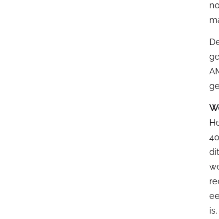
no
ma
De
ge
AM
ge
We
He
40
di
we
re
ee
is