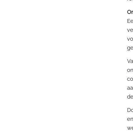
On
Ee
ve
vo
ge
Va
on
co
aa
de
Do
en
we