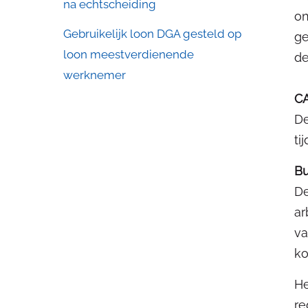
na echtscheiding
on
Gebruikelijk loon DGA gesteld op
ge
loon meestverdienende
de
werknemer
C
De
ti
Bu
De
ar
va
k
He
re