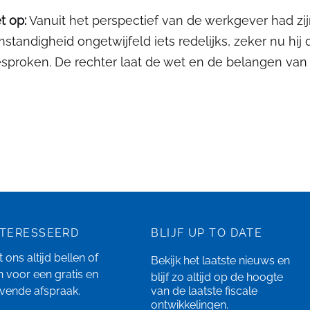
t op:
Vanuit het perspectief van de werkgever had zi
standigheid ongetwijfeld iets redelijks, zeker nu hi
sproken. De rechter laat de wet en de belangen v
NTERESSEERD
BLIJF UP TO DATE
 ons altijd bellen of
Bekijk het laatste
nieuws
en
n
voor een gratis en
blijf zo altijd op de hoogte
ijvende afspraak.
van de laatste fiscale
ontwikkelingen.