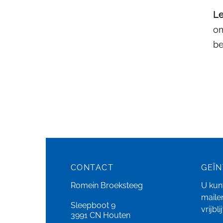
Le
om
be
CONTACT
GEÏ
Romein Broeksteeg
U kunt
maile
Sleepboot 9
vrijbl
3991 CN Houten