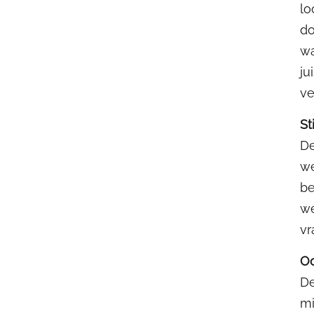
lo
do
wa
ju
ve
St
De
we
be
we
vr
Oo
De
mi