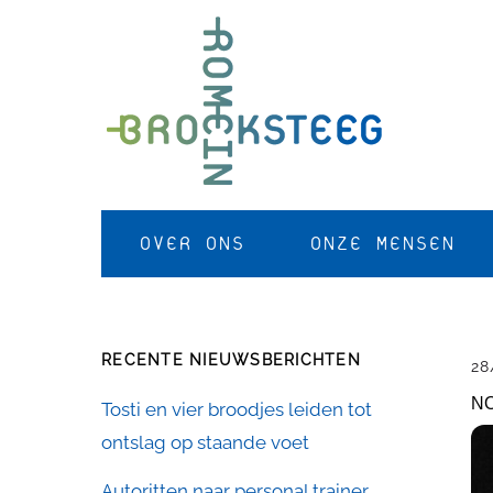
Skip
to
content
OVER ONS
ONZE MENSEN
RECENTE NIEUWSBERICHTEN
28
NO
Tosti en vier broodjes leiden tot
ontslag op staande voet
Autoritten naar personal trainer