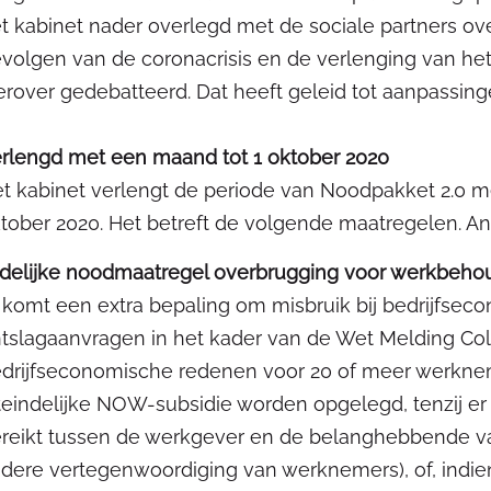
t kabinet nader overlegd met de sociale partners 
volgen van de coronacrisis en de verlenging van he
erover gedebatteerd. Dat heeft geleid tot aanpassin
rlengd met een maand tot 1 oktober 2020
t kabinet verlengt de periode van Noodpakket 2.0 me
tober 2020. Het betreft de volgende maatregelen. And
jdelijke noodmaatregel overbrugging voor werkbeh
 komt een extra bepaling om misbruik bij bedrijfseco
tslagaanvragen in het kader van de Wet Melding Co
drijfseconomische redenen voor 20 of meer werknem
teindelijke NOW-subsidie worden opgelegd, tenzij er
reikt tussen de werkgever en de belanghebbende va
dere vertegenwoordiging van werknemers), of, indien 