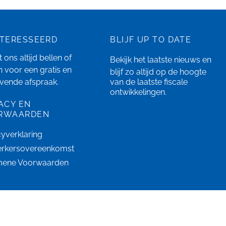
NTERESSEERD
BLIJF UP TO DATE
 ons altijd bellen of
Bekijk het laatste
nieuws
en
n
voor een gratis en
blijf zo altijd op de hoogte
ijvende afspraak.
van de laatste fiscale
ontwikkelingen.
ACY EN
RWAARDEN
cyverklaring
rkersovereenkomst
mene Voorwaarden