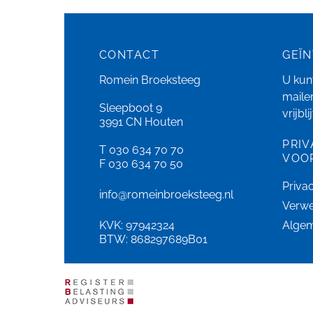
CONTACT
GEÏ
Romein Broeksteeg
U kunt
maile
Sleepboot 9
vrijbl
3991 CN Houten
PRIV
T 030 634 70 70
VOO
F 030 634 70 50
Priva
info@romeinbroeksteeg.nl
Verwe
KVK: 97942324
Alge
BTW: 868297689B01