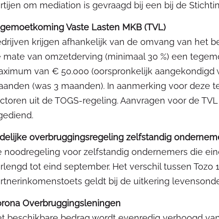
rtijen om mediation is gevraagd bij een bij de Stichti
gemoetkoming Vaste Lasten MKB (TVL)
drijven krijgen afhankelijk van de omvang van het be
 mate van omzetderving (minimaal 30 %) een tegemo
ximum van € 50.000 (oorspronkelijk aangekondigd 
anden (was 3 maanden). In aanmerking voor deze 
ctoren uit de TOGS-regeling. Aanvragen voor de TVL
gediend.
jdelijke overbruggingsregeling zelfstandig onderneme
 noodregeling voor zelfstandig ondernemers die ein
rlengd tot eind september. Het verschil tussen Tozo 1
rtnerinkomenstoets geldt bij de uitkering levensonderh
rona Overbruggingsleningen
t beschikbare bedrag wordt evenredig verhoogd van 