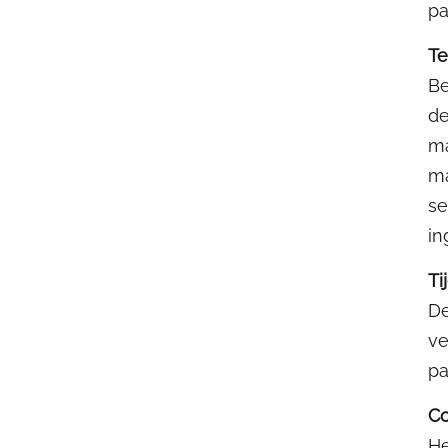
pa
Te
Be
de
ma
ma
se
in
Ti
De
ve
pa
Co
He