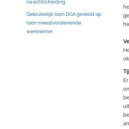
na echtscheiding
he
Gebruikelijk loon DGA gesteld op
ge
loon meestverdienende
hi
werknemer
Ve
He
ok
Ti
Er
on
be
ui
be
an