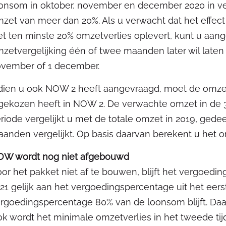
onsom in oktober, november en december 2020 in ve
zet van meer dan 20%. Als u verwacht dat het effect 
et ten minste 20% omzetverlies oplevert, kunt u aan
zetvergelijking één of twee maanden later wil laten s
vember of 1 december.
dien u ook NOW 2 heeft aangevraagd, moet de omzet
gekozen heeft in NOW 2. De verwachte omzet in de
riode vergelijkt u met de totale omzet in 2019, gede
anden vergelijkt. Op basis daarvan berekent u het o
OW wordt nog niet afgebouwd
or het pakket niet af te bouwen, blijft het vergoedin
21 gelijk aan het vergoedingspercentage uit het eers
rgoedingspercentage 80% van de loonsom blijft. Daarn
k wordt het minimale omzetverlies in het tweede ti