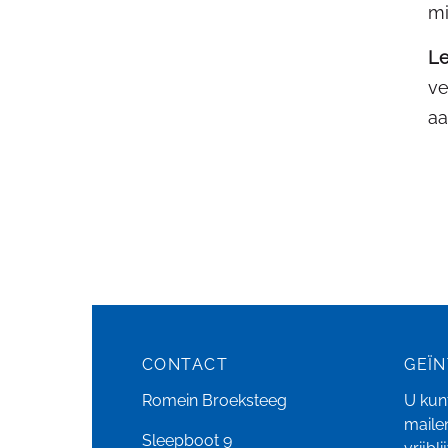
mi
Le
ve
aa
CONTACT
GEÏ
Romein Broeksteeg
U kunt
maile
Sleepboot 9