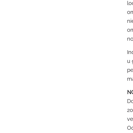
lo
om
ni
om
no
In
u 
pe
ma
N
Do
20
ve
Oo