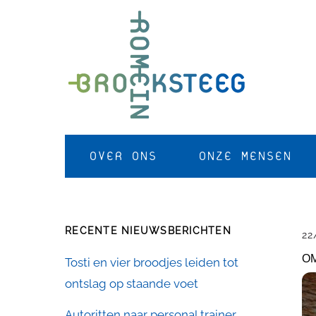
Skip
to
content
OVER ONS
ONZE MENSEN
RECENTE NIEUWSBERICHTEN
22
OM
Tosti en vier broodjes leiden tot
ontslag op staande voet
Autoritten naar personal trainer