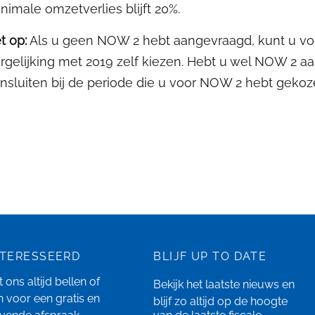
nimale omzetverlies blijft 20%.
t op:
Als u geen NOW 2 hebt aangevraagd, kunt u v
rgelijking met 2019 zelf kiezen. Hebt u wel NOW 2 
nsluiten bij de periode die u voor NOW 2 hebt gekoz
NTERESSEERD
BLIJF UP TO DATE
 ons altijd bellen of
Bekijk het laatste
nieuws
en
n
voor een gratis en
blijf zo altijd op de hoogte