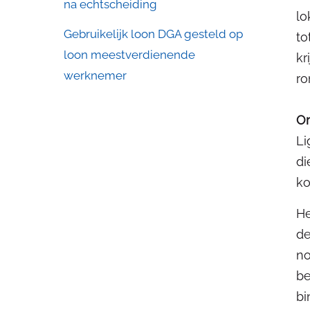
na echtscheiding
lo
Gebruikelijk loon DGA gesteld op
to
loon meestverdienende
kr
werknemer
ro
Om
Li
di
ko
He
de
no
be
bi