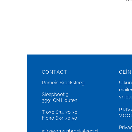
CONTACT
GEÏ
Romein Broeksteeg
U kunt
maile
Sleepboot 9
vrijbl
3991 CN Houten
PRIV
T 030 634 70 70
VOO
F 030 634 70 50
Priva
info@romeinbroeksteeg.nl