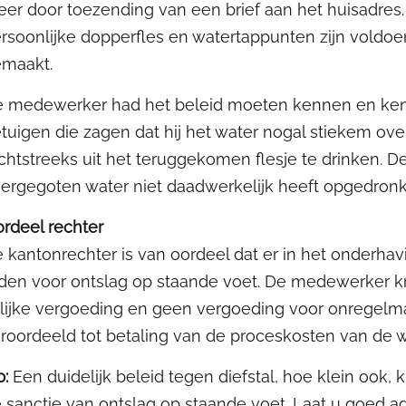
er door toezending van een brief aan het huisadres.
rsoonlijke dopperfles en watertappunten zijn vold
maakt.
 medewerker had het beleid moeten kennen en kende 
tuigen die zagen dat hij het water nogal stiekem over
chtstreeks uit het teruggekomen flesje te drinken.
ergegoten water niet daadwerkelijk heeft opgedronken
rdeel rechter
 kantonrechter is van oordeel dat er in het onderha
den voor ontslag op staande voet. De medewerker kri
llijke vergoeding en geen vergoeding voor onregelma
roordeeld tot betaling van de proceskosten van de 
p:
Een duidelijk beleid tegen diefstal, hoe klein ook,
 sanctie van ontslag op staande voet. Laat u goed 