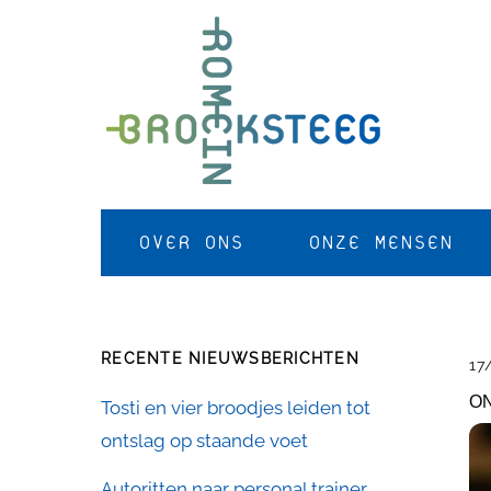
Skip
to
content
OVER ONS
ONZE MENSEN
RECENTE NIEUWSBERICHTEN
17
ON
Tosti en vier broodjes leiden tot
ontslag op staande voet
Autoritten naar personal trainer