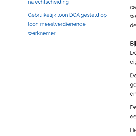
na echtscheiding
ca
Gebruikelijk loon DGA gesteld op
we
loon meestverdienende
de
werknemer
Bi
De
ei
De
ge
en
De
ee
He