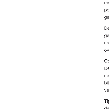
me
pe
ge
De
ge
re
ov
Oo
De
re
bi
ve
Ti
de