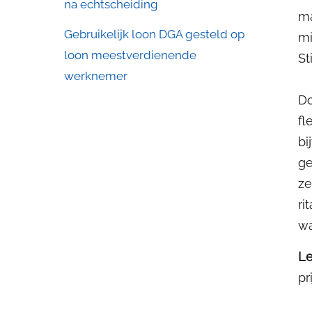
na echtscheiding
ma
Gebruikelijk loon DGA gesteld op
mi
loon meestverdienende
St
werknemer
Do
fl
bi
ge
ze
ri
wa
Le
pr