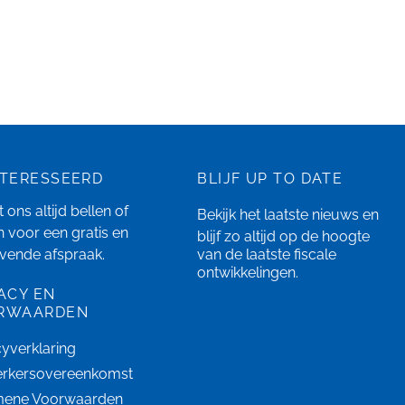
NTERESSEERD
BLIJF UP TO DATE
 ons altijd bellen of
Bekijk het laatste
nieuws
en
n
voor een gratis en
blijf zo altijd op de hoogte
ijvende afspraak.
van de laatste fiscale
ontwikkelingen.
ACY EN
RWAARDEN
cyverklaring
rkersovereenkomst
mene Voorwaarden