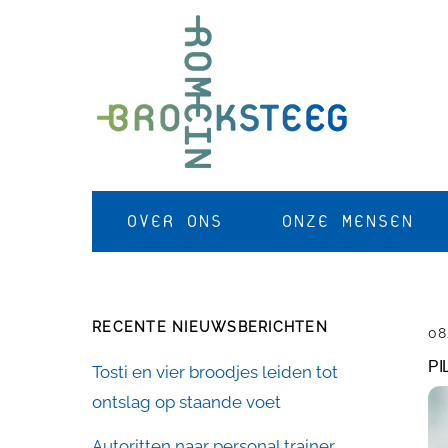
Skip
to
content
OVER ONS
ONZE MENSEN
RECENTE NIEUWSBERICHTEN
08
PI
Tosti en vier broodjes leiden tot
ontslag op staande voet
Autoritten naar personal trainer