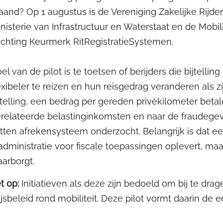
and? Op 1 augustus is de Vereniging Zakelijke Rijder
nisterie van Infrastructuur en Waterstaat en de Mobi
ichting Keurmerk RitRegistratieSystemen.
el van de pilot is te toetsen of berijders die bijtel
exibeler te reizen en hun reisgedrag veranderen als z
jtelling, een bedrag per gereden privékilometer beta
relateerde belastinginkomsten en naar de fraudege
tten afrekensysteem onderzocht. Belangrijk is dat ee
tadministratie voor fiscale toepassingen oplevert, ma
arborgt.
t op:
Initiatieven als deze zijn bedoeld om bij te dr
ijsbeleid rond mobiliteit. Deze pilot vormt daarin de e