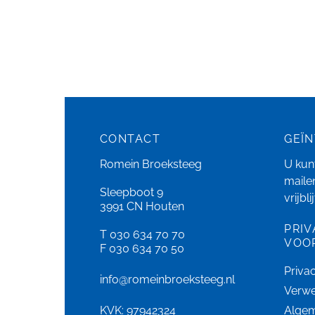
CONTACT
GEÏ
Romein Broeksteeg
U kunt
maile
Sleepboot 9
vrijbl
3991 CN Houten
PRIV
T 030 634 70 70
VOO
F 030 634 70 50
Priva
info@romeinbroeksteeg.nl
Verwe
KVK: 97942324
Alge