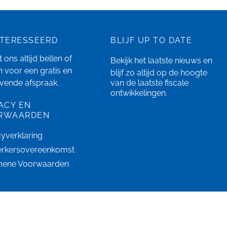
NTERESSEERD
BLIJF UP TO DATE
 ons altijd bellen of
Bekijk het laatste
nieuws
en
n
voor een gratis en
blijf zo altijd op de hoogte
ijvende afspraak.
van de laatste fiscale
ontwikkelingen.
ACY EN
RWAARDEN
cyverklaring
rkersovereenkomst
mene Voorwaarden