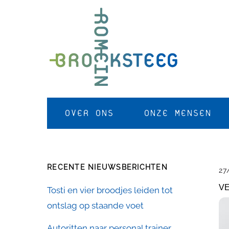
Skip
to
content
OVER ONS
ONZE MENSEN
RECENTE NIEUWSBERICHTEN
27
V
Tosti en vier broodjes leiden tot
ontslag op staande voet
Autoritten naar personal trainer