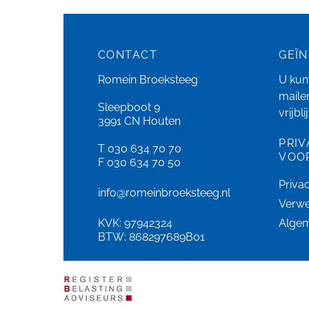
CONTACT
GEÏ
Romein Broeksteeg
U kunt
maile
Sleepboot 9
vrijbl
3991 CN Houten
PRIV
T 030 634 70 70
VOO
F 030 634 70 50
Priva
info@romeinbroeksteeg.nl
Verwe
KVK: 97942324
Alge
BTW: 868297689B01