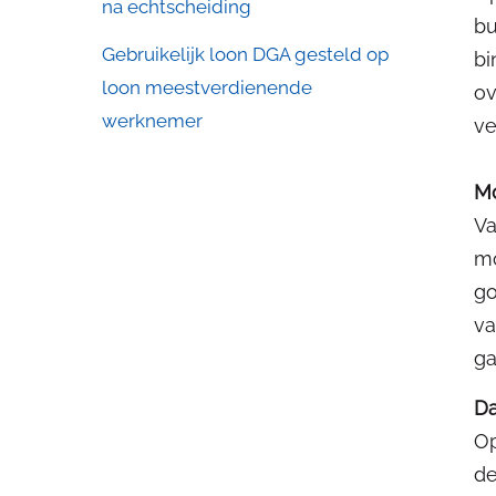
na echtscheiding
bu
Gebruikelijk loon DGA gesteld op
bi
loon meestverdienende
ov
werknemer
ve
M
Va
mo
go
va
ga
Da
Op
de