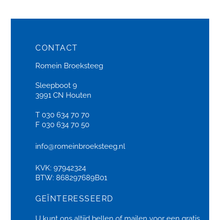
CONTACT
Romein Broeksteeg
Sleepboot 9
3991 CN Houten
T 030 634 70 70
F 030 634 70 50
info@romeinbroeksteeg.nl
KVK: 97942324
BTW: 868297689B01
GEÏNTERESSEERD
U kunt ons altijd bellen of
mailen
voor een gratis