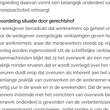
rgoeding daarvan vormt een belangrijk onderdeel van 
roepsactiviteit ontvangt.
oordeling situatie door gerechtshof
 werkgever benadrukt dat werknemers op geheel vrijw
or de werkgever overgelegde verklaringen geven he
or werknemers, waar die medewerkers steeds op vrijw
erleg worden ingeroosterd. Uit de schriftelijke verk
aanmachinisten blijkt dat zij het overwerk als een n
aktijk minder ervaren dat er wordt overlegd over he
eruren duidt erop dat overuren als inherent aan het
renlange praktijk van overwerken en de werknemer 
ertig uur in de week en in de weekenden. Dat de wer
anners instemde met het verrichten van overwerk bet
erwerk onderdeel is geworden van de verbintenisse
 overeenkomst voortvloeien, zodat sprake is van de s