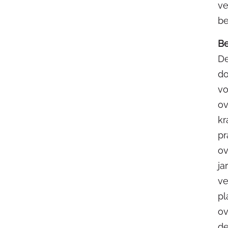
ve
be
Be
De
do
vo
ov
kr
pr
ov
ja
ve
pl
ov
de