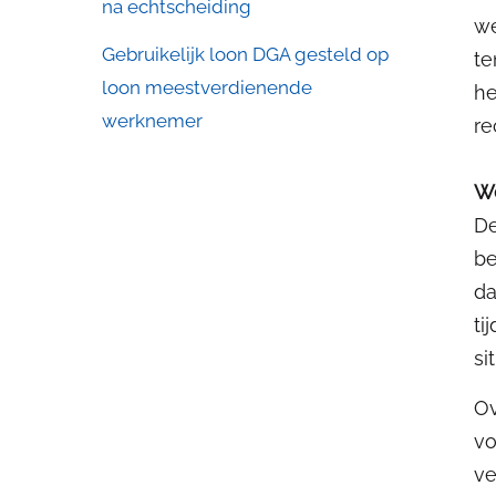
na echtscheiding
we
Gebruikelijk loon DGA gesteld op
te
loon meestverdienende
he
werknemer
re
We
De
be
da
ti
si
Ov
vo
ve