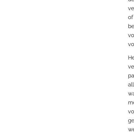
ve
of
be
vo
vo
He
ve
pa
al
wa
me
vo
ge
we