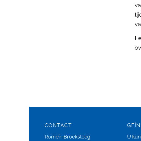
va
ti
va
Le
ov
CONTACT
GEÏ
Romein Broeksteeg
U kunt