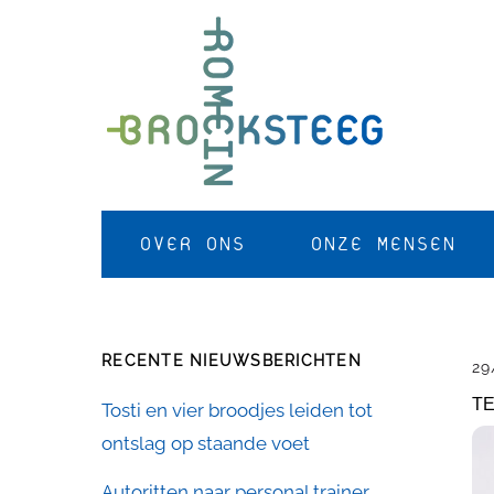
Skip
to
content
OVER ONS
ONZE MENSEN
RECENTE NIEUWSBERICHTEN
29
TE
Tosti en vier broodjes leiden tot
ontslag op staande voet
Autoritten naar personal trainer