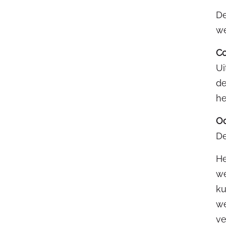
De
we
Co
Ui
de
he
Oo
De
He
we
ku
we
ve