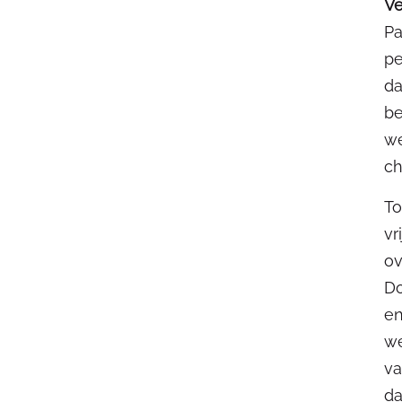
Ve
Pa
pe
da
be
we
ch
To
vr
ov
Do
en
we
va
da