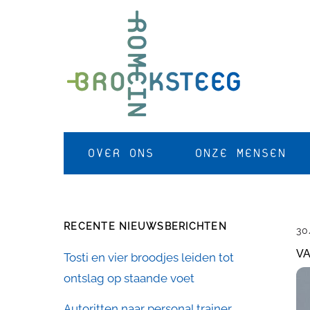
Skip
to
content
OVER ONS
ONZE MENSEN
RECENTE NIEUWSBERICHTEN
30
VA
Tosti en vier broodjes leiden tot
ontslag op staande voet
Autoritten naar personal trainer