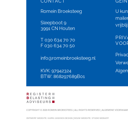
CONTACT
GEÏ
Romein Broeksteeg
U kunt
maile
Sleepboot 9
vrijbl
3991 CN Houten
PRIV
T 030 634 70 70
VOO
F 030 634 70 50
Priva
info@romeinbroeksteeg.nl
Verwe
KVK: 97942324
Alge
BTW: 868297689B01
COPYRIGHT © 2026 ROMEIN BROEKSTEEG | ALL RIGHTS RESERVED |
ALGEMENE VOORWAARDE
|
ONTWERP WEBSITE:
KARIN JANSSEN DESIGN
BOUW WEBSITE:
STUDIO WEBAPP