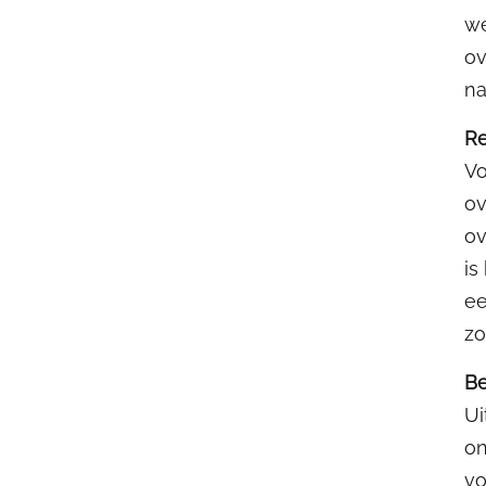
we
ov
na
Re
Vo
ov
ov
is
ee
zo
Be
Ui
on
vo