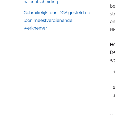
na echtscheiding
be
Gebruikelijk loon DGA gesteld op
st
loon meestverdienende
om
werknemer
re
Ho
De
wo