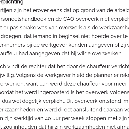
rplichting
rtijen zijn het erover eens dat op grond van de arb
rsoneelshandboek en de CAO overwerk niet verplicht 
t er pas sprake was van overwerk als de werkzaam
droegen, dat iemand in beginsel niet hoefde over te w
rknemers bij de werkgever konden aangeven of zij w
auffeur had aangegeven dat hij wilde overwerken.
ch vindt de rechter dat het door de chauffeur verrich
ijwillig. Volgens de werkgever hield de planner er r
erwerken, want dan werd deze chauffeur voor meer 
ordat het werd ingeroosterd is het overwerk volge
 dus wel degelijk verplicht. Dit overwerk ontstond 
rkzaamheden en werd direct aansluitend daaraan verr
n zijn werktijd van 40 uur per week stoppen met zi
t zou inhouden dat hij zijn werkzaamheden niet afmaa