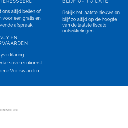
NTERESSEERD
BLIJF UP TO DATE
 ons altijd bellen of
Bekijk het laatste
nieuws
en
n
voor een gratis en
blijf zo altijd op de hoogte
ijvende afspraak.
van de laatste fiscale
ontwikkelingen.
ACY EN
RWAARDEN
cyverklaring
rkersovereenkomst
mene Voorwaarden
N 25 MEI 2018