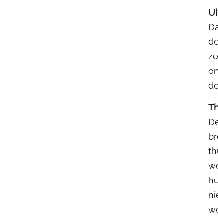
Ui
Da
de
zo
on
do
T
De
br
th
wo
hu
ni
we