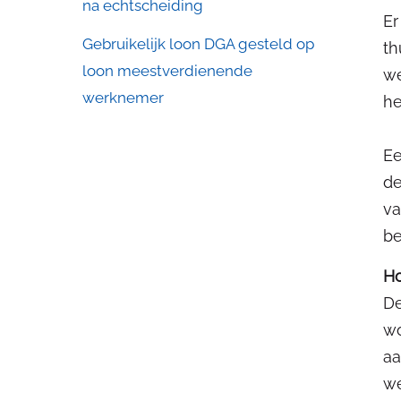
na echtscheiding
Er
Gebruikelijk loon DGA gesteld op
th
loon meestverdienende
we
werknemer
he
Ee
de
va
be
Ho
De
wo
aa
w