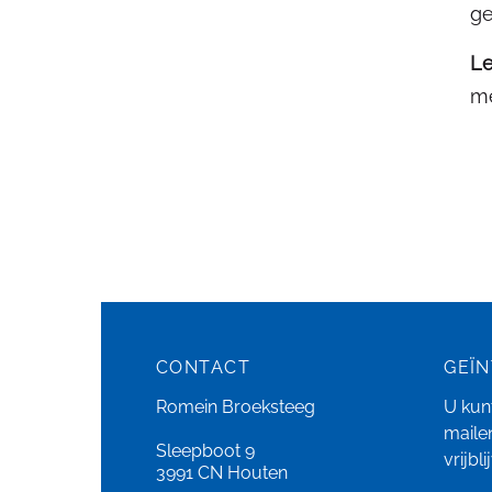
ge
Le
me
CONTACT
GEÏ
Romein Broeksteeg
U kunt
maile
Sleepboot 9
vrijbl
3991 CN Houten