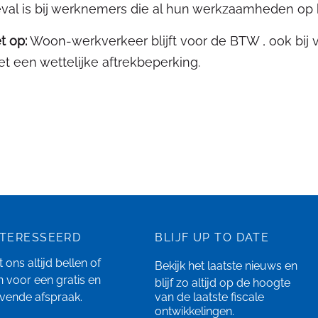
val is bij werknemers die al hun werkzaamheden op 
t op:
Woon-werkverkeer blijft voor de BTW , ook bij v
t een wettelijke aftrekbeperking.
NTERESSEERD
BLIJF UP TO DATE
 ons altijd bellen of
Bekijk het laatste
nieuws
en
n
voor een gratis en
blijf zo altijd op de hoogte
ijvende afspraak.
van de laatste fiscale
ontwikkelingen.