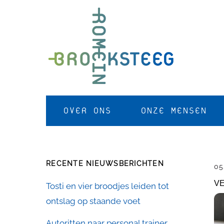
Skip
to
content
OVER ONS
ONZE MENSEN
RECENTE NIEUWSBERICHTEN
05
VE
Tosti en vier broodjes leiden tot
ontslag op staande voet
Autoritten naar personal trainer