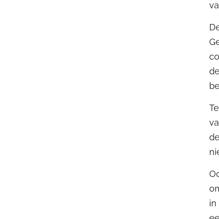
va
De
Ge
co
de
be
Te
va
de
ni
Oo
om
in
ee