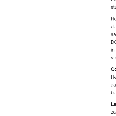
st
He
de
aa
DG
in
ve
Oo
He
aa
be
Le
za