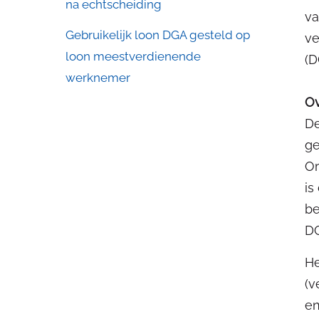
na echtscheiding
va
Gebruikelijk loon DGA gesteld op
ve
loon meestverdienende
(D
werknemer
Ov
De
ge
Om
is
be
DG
He
(v
en