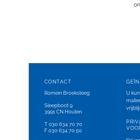
on
CONTACT
GEÏ
Romein Broeksteeg
U kunt
maile
Sleepboot 9
vrijbl
3991 CN Houten
PRIV
T 030 634 70 70
VOO
F 030 634 70 50