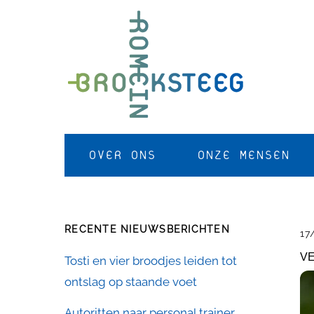
Skip
to
content
OVER ONS
ONZE MENSEN
RECENTE NIEUWSBERICHTEN
17
VE
Tosti en vier broodjes leiden tot
ontslag op staande voet
Autoritten naar personal trainer