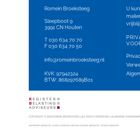
Romein Broeksteeg
U kunt
maile
Sleepboot 9
vrijbl
3991 CN Houten
PRIV
T 030 634 70 70
VOO
F 030 634 70 50
Priva
info@romeinbroeksteeg.nl
Verwe
KVK: 97942324
Alge
BTW: 868297689B01
COPYRIGHT © 2026 ROMEIN BROEKSTEEG | ALL RIGHTS RESERVED |
ALGEMENE VOORWAARDE
|
ONTWERP WEBSITE:
KARIN JANSSEN DESIGN
BOUW WEBSITE:
STUDIO WEBAPP