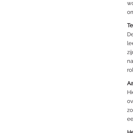
wo
om
Te
De
le
zi
na
ro
A
Hi
ov
zo
ee
He