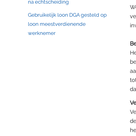
na echtscheiding
We
Gebruikelijk loon DGA gesteld op
ve
loon meestverdienende
in
werknemer
Be
He
be
aa
to
da
Ve
Ve
de
he