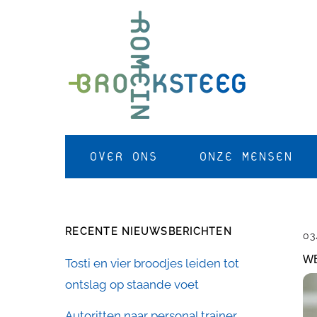
Skip
to
content
OVER ONS
ONZE MENSEN
RECENTE NIEUWSBERICHTEN
03
WE
Tosti en vier broodjes leiden tot
ontslag op staande voet
Autoritten naar personal trainer