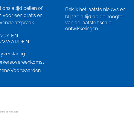
 ons altijd bellen of
Bekijk het laatste
nieuws
en
n
voor een gratis en
blijf zo altijd op de hoogte
ijvende afspraak.
van de laatste fiscale
ontwikkelingen.
ACY EN
RWAARDEN
cyverklaring
rkersovereenkomst
mene Voorwaarden
N 25 MEI 2018