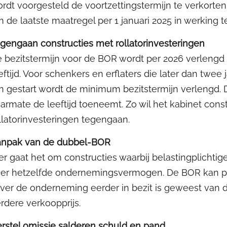
rdt voorgesteld de voortzettingstermijn te verkorten v
 de laatste maatregel per 1 januari 2025 in werking t
gengaan constructies met rollatorinvesteringen
 bezitstermijn voor de BOR wordt per 2026 verlengd
eftijd. Voor schenkers en erflaters die later dan tw
jn gestart wordt de minimum bezitstermijn verlengd.
armate de leeftijd toeneemt. Zo wil het kabinet co
llatorinvesteringen tegengaan.
anpak van de dubbel-BOR
er gaat het om constructies waarbij belastingplich
er hetzelfde ondernemingsvermogen. De BOR kan pe
ver de onderneming eerder in bezit is geweest van d
rdere verkoopprijs.
rstel omissie salderen schuld en pand