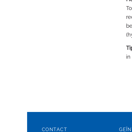
To
re
be
(h
Ti
in
CONTACT
GEÏ